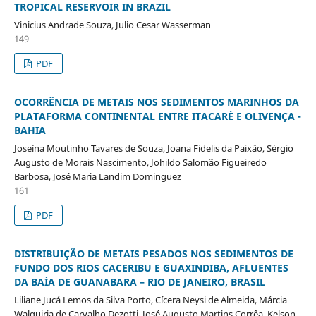
TROPICAL RESERVOIR IN BRAZIL
Vinicius Andrade Souza, Julio Cesar Wasserman
149
PDF
OCORRÊNCIA DE METAIS NOS SEDIMENTOS MARINHOS DA
PLATAFORMA CONTINENTAL ENTRE ITACARÉ E OLIVENÇA -
BAHIA
Joseína Moutinho Tavares de Souza, Joana Fidelis da Paixão, Sérgio
Augusto de Morais Nascimento, Johildo Salomão Figueiredo
Barbosa, José Maria Landim Dominguez
161
PDF
DISTRIBUIÇÃO DE METAIS PESADOS NOS SEDIMENTOS DE
FUNDO DOS RIOS CACERIBU E GUAXINDIBA, AFLUENTES
DA BAÍA DE GUANABARA – RIO DE JANEIRO, BRASIL
Liliane Jucá Lemos da Silva Porto, Cícera Neysi de Almeida, Márcia
Walquiria de Carvalho Dezotti, José Augusto Martins Corrêa, Kelson